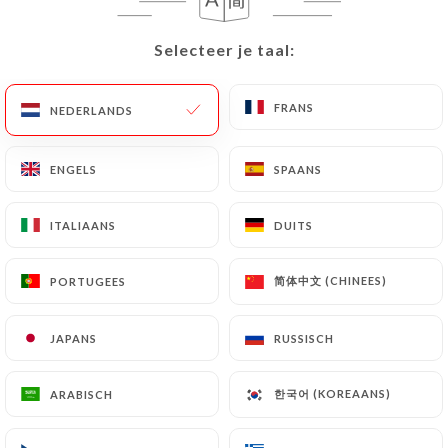
NL
MENU
Selecteer je taal:
Selecteer je taal:
FRANS
FRANS
NEDERLANDS
NEDERLANDS
ENGELS
ENGELS
SPAANS
SPAANS
/
HOME
CONTACT
Contact
ITALIAANS
ITALIAANS
DUITS
DUITS
简体中文 (CHINEES)
简体中文 (CHINEES)
PORTUGEES
PORTUGEES
JAPANS
JAPANS
RUSSISCH
RUSSISCH
한국어 (KOREAANS)
한국어 (KOREAANS)
ARABISCH
ARABISCH
Lalibela